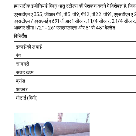
हम सटीक इंजीनियर्ड मिश्र धातु स्टील्स की पेशकश करने में विशेषज्ञ हैं, जि
एएसटीएम ए 335, जीआर पी1, पी5, पी9, पी12, पी22, पी91, एएसटीएम ए 
एएसटीएम / एएसएमई ए 691 जीआर 1 सीआर, 1 1/4 सीआर, 2 1/4 सीआर
आकार सीमा 1/2" - 26" एसएमएलएस और 8" से 48" वेल्डेड
विनिर्देश
इकाई की लंबाई
रंग
सामग्री
सतह खत्म
ब्रांड
आकार
मोटाई (मिमी)