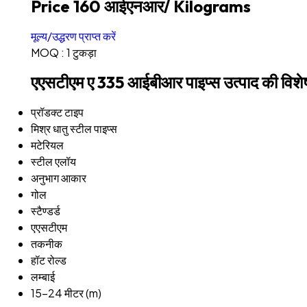
Price 160 आईएनआर
/ Kilograms
मूल्य/उद्धरण प्राप्त करें
MOQ :
1 टुकड़ा
एएसटीएम ए 335 आईबीआर पाइप्स उत्पाद की विशेष
प्रॉडक्ट टाइप
मिश्र धातु स्टील पाइप्स
मटेरियल
स्टील एलॉय
अनुभाग आकार
गोल
स्टैण्डर्ड
एएसटीएम
तकनीक
हॉट रोल्ड
लम्बाई
15-24 मीटर (m)