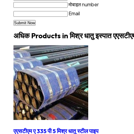
मोबाइल number
Email
अधिक Products in मिश्र धातु इस्पात एएसटी
एएसटीएम ए 335 पी 5 मिश्र धातु स्टील पाइप