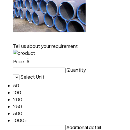
Tell us about your requirement
Price:
Â
Quantity
Select Unit
50
100
200
250
500
1000+
Additional detail