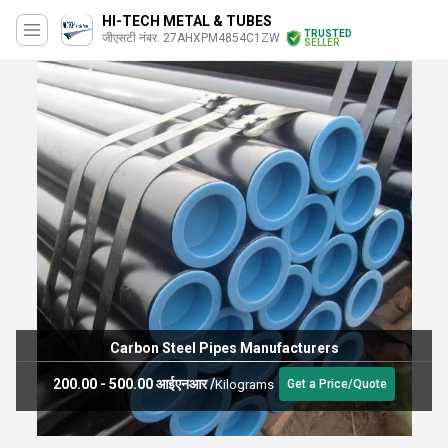
HI-TECH METAL & TUBES
TRUSTED
जीएसटी नंबर. 27AHXPM4854C1ZW
SELLER
Carbon Steels Pipes
120.00 - 350.00 आईएनआर
/
Kilograms
Get a Price/Quote