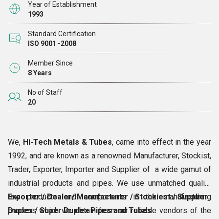
Year of Establishment
सरकारी संगठन.
1993
बिज़नेस की प्रकृति
ऑयल मिल्स
Standard Certification
नाभिकीय ऊर्जा
ISO 9001 -2008
इंजीनियरिंग कंपनी एंड कंस्ट्रक्शन
Member Since
8 Years
No of Staff
20
We,
Hi-Tech Metals & Tubes
, came into effect in the year
1992, and are known as a renowned Manufacturer, Stockist,
Trader, Exporter, Importer and Supplier of a wide gamut of
industrial products and pipes. We use unmatched quality
raw products and components in the manufacturing
Exporter / Dealer/ Manufacturer / Stockiest / Supplier
process which we obtain from our reliable vendors of the
Duplex / Super Duplex Pipes and Tubes