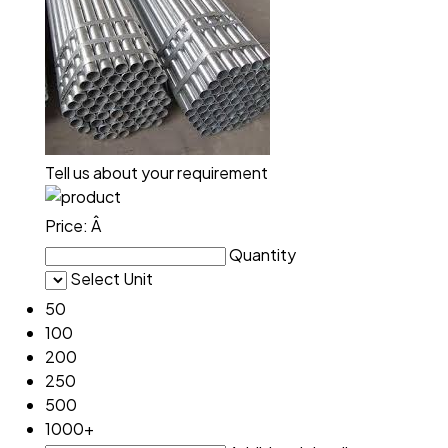
Tell us about your requirement
Price:
Â
Quantity
Select Unit
50
100
200
250
500
1000+