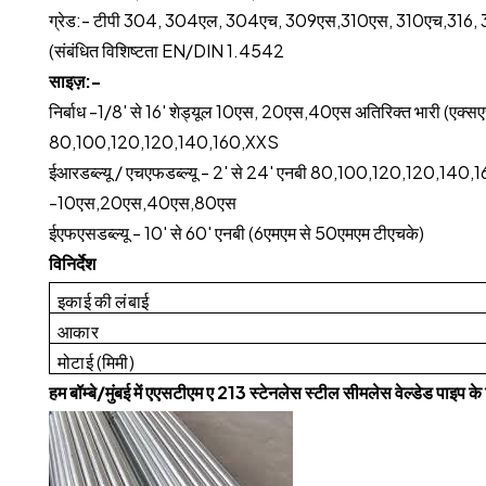
ग्रेड:- टीपी 304, 304एल, 304एच, 309एस,310एस, 310एच,316,
(संबंधित विशिष्टता EN/DIN 1.4542
साइज़:-
निर्बाध -1/8' से 16' शेड्यूल 10एस, 20एस,40एस अतिरिक्त भारी (एक्स
80,100,120,120,140,160,XXS
ईआरडब्ल्यू / एचएफडब्ल्यू - 2' से 24' एनबी 80,100,120,120,140
-10एस,20एस,40एस,80एस
ईएफएसडब्ल्यू - 10' से 60' एनबी (6एमएम से 50एमएम टीएचके)
विनिर्देश
इकाई की लंबाई
आकार
मोटाई (मिमी)
हम बॉम्बे/मुंबई में एएसटीएम ए 213 स्टेनलेस स्टील सीमलेस वेल्डेड पाइप के न